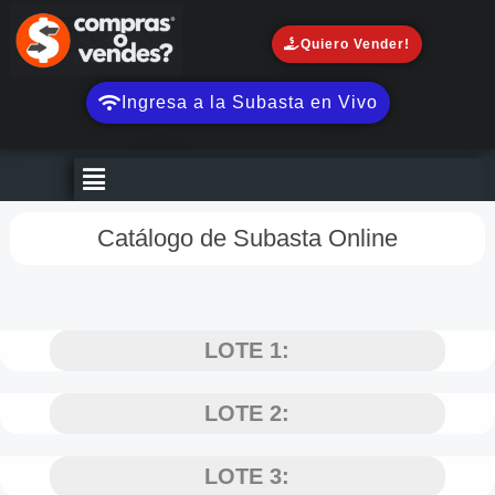
Ir
al
Quiero Vender!
contenido
Ingresa a la Subasta en Vivo
Menú
Catálogo de Subasta Online
LOTE 1:
LOTE 2:
LOTE 3: