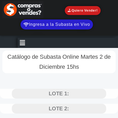
Ir
al
Quiero Vender!
contenido
Ingresa a la Subasta en Vivo
Menú
Catálogo de Subasta Online Martes 2 de
Diciembre 15hs
LOTE 1:
LOTE 2: